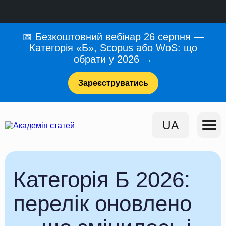
📅 Безкоштовний вебінар 26 серпня —
Категорія «Б», Scopus або WoS: що
обрати у 2026 →
Зареєструватись
UA
Категорія Б 2026:
перелік оновлено