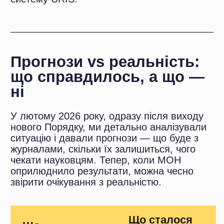
статтю
середньому
підняли ціни
на 500–1 000
грн
Наступний
Підтвердилось
прийом заявок
— нові
— 2029 рік
журнали не
з'являться до
2029