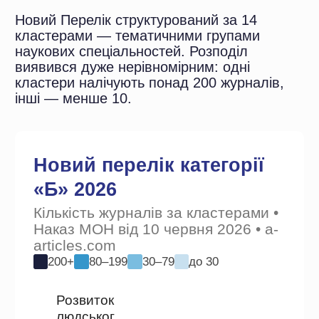
Де вибір є — педагогіка, економіка,
гуманітарні науки.
Де вибір обмежений — точні і
природничі науки.