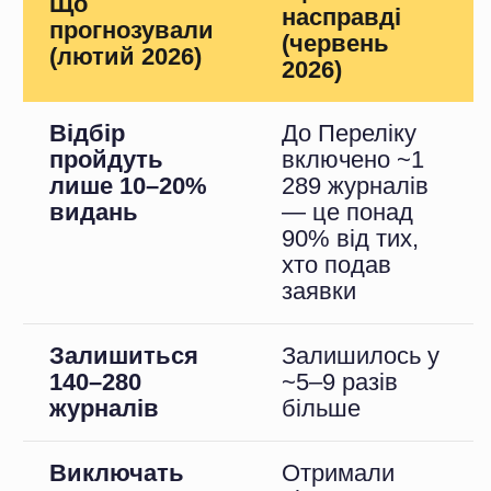
Чому реальність
виявилась м'якшою?