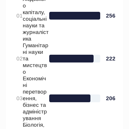
Медицина і IT — середня зона.
Право — несподівано добре.
Що це означає на
практиці
Три перші кластери
разом дають майже 700 журналів —
більше половини всього Переліку.
Фізика (9 журналів),
математика (19), енергетика (22), хімія (23)
— тут науковці фактично не мають
альтернатив.
По 93–
101 журнал — конкуренція за місця вже
відчутна.
92