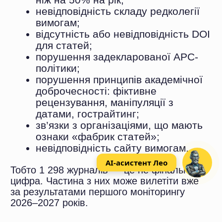
зникло з ринку одночасно — і цей попит
тепер тисне на видання що залишились.
Щорічний моніторинг означає, що реформа
не закінчилась — вона тільки почалась.
Частина з 1 298 журналів вилетить за
результатами перевірок 2026–2027 років.
Нові видання до переліку не потраплять
до 2029 року. Ціни зростають. Вимоги до
якості статей — теж.
Тому не зволікайте — замовляйте
поки ринок ще не перегрівся і вибір
журналів залишається реальним.
AI-асистент Лео