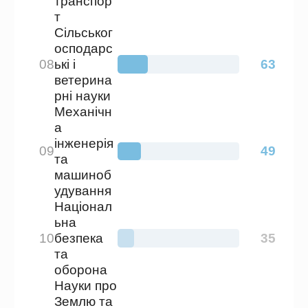
ключовою причиною, чому у 2025 році зі
Scopus було виключено 11 українських
журналів одночасно — безпрецедентний
удар по репутації української науки. 2
червня 2025 року МОН офіційним листом
№ 1/11385-25 за підписом заступника
міністра Дениса Курбатова звернувся до
всіх ЗВО та наукових установ з вимогою
розірвати меморандуми зі структурами, що
мають ознаки фабрик статей. На той
момент 48 ЗВО, 5 наукових установ та
окремі академії були підписантами таких
меморандумів. Строк — до 10 червня 2025
року.
Ознайомитись з офіційним листом МОН
можна за
.
Саме цей скандал став одним із ключових
тригерів для розробки нового Порядку —
наказу №56. МОН вирішив прибрати ґрунт
під ногами у таких структур системно, а не
точково.
Саме компанія «Наукові публікації» (Publ
Science) стоїть за одним із найгучніших
скандалів у науковому видавництві