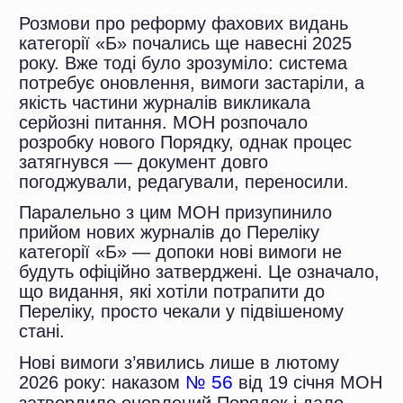
прийом нових журналів до Переліку
категорії «Б» — допоки нові вимоги не
будуть офіційно затверджені. Це означало,
що видання, які хотіли потрапити до
Переліку, просто чекали у підвішеному
№ 56
стані.
Нові вимоги з’явились лише в лютому
2026 року: наказом
від 19 січня МОН
затвердило оновлений Порядок і дало
журналам перехідний період до 1 червня
2026 року на підготовку та подачу заявок.
Нові вимоги
Ми детально аналізували ці вимоги,
до фахових видань категорії Б 2026: що
давали прогнози щодо того, скільки видань
чекає на фахові журнали
пройде відбір і що чекає науковців — все
це в нашій попередній статті:
16 червня 2026 року МОН
оприлюднило результати. І
.
Передісторія: чому взагалі
реальність виявилась несподіваною.
переробили систему
Прогнози vs реальність: що
справдилось, а що — ні
Скільки журналів залишилось і
по яких кластерах
У цій статті розбираємо:
Хто вилетів і за що
Що важливо знати про новий
перелік