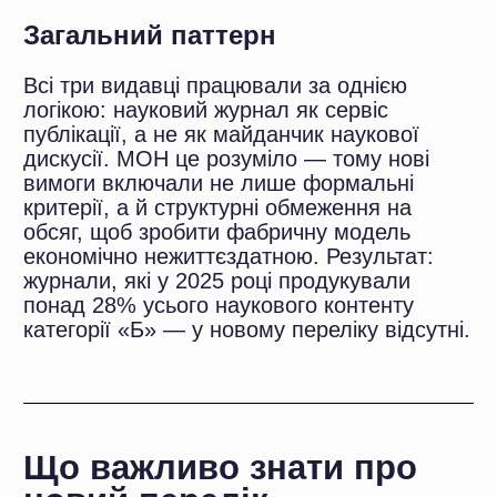
запасом часу до захисту — значно
розумніше ніж чекати. Ринок ще не
перегрівся, черги ще не такі як будуть за
рік-два, ціни ще не досягли нової стелі.
Хто діє зараз — у виграші. Хто чекає —
заплатить більше і отримає менше вибору.
Конфіденційність гарантована.