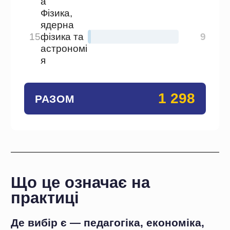
виключено з бази. Сотні науковців, які
роками чекали захисту дисертацій,
залишились і без публікації, і без грошей.
Статті видалені, захисти зірвані, компанія
від відповідальності ухилилась.
Видавнича група «Наукові
перспективи»
Мабуть, найбільш показовий кейс з точки
зору того, проти чого саме була
спрямована реформа.
«Наукові перспективи» були фактично
рекордсменом за обсягом публікацій у
категорії «Б» — більшість їхніх журналів
виходила з 100–200 і більше статей у
кожному випуску. Для порівняння: у
якісних міжнародних журналах типовий
випуск містить 10–25 статей. Така кількість
фізично унеможливлює повноцінне
рецензування — це був конвеєр, а не
науковий журнал.