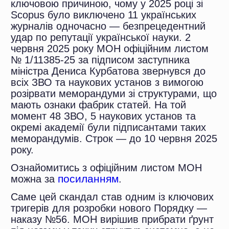
нового переліку:
перевищення дозволеного
— з 01 червня 2026 року по 31
приросту кількості статей — більш
травня 2029 року. Тобто наступний відбір
ніж на 50% на рік;
відбудеться лише через три роки, і нові
невідповідність складу редколегії
журнали до переліку не потраплять раніше
вимогам;
цього терміну.
відсутність або невідповідність DOI
для статей;
— 53% видань
порушення задекларованої APC-
працюють у режимі «діамантового»
політики;
відкритого доступу: автор не платить
порушення принципів академічної
нічого за публікацію. Ще 95% решти
доброчесності: фіктивне
видань декларують безкоштовну
рецензування, маніпуляції з
публікацію для аспірантів бюджетної
датами, гострайтинг;
форми навчання.
зв’язки з організаціями, що мають
ознаки «фабрик статей»;
— 22% журналів
невідповідність сайту вимогам.
переліку індексуються в DOAJ.
— 27% видань набрали 15 і більше
балів з максимальних 30. Саме вони
найближчі до стандартів Scopus і WoS.
Ключова новація нового Порядку —
включення до переліку більше не є