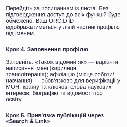
ORCID
Більшість проблем виникають не через
складність системи, а через прості
упущення при реєстрації або подальшому
використанні.
1. Кілька акаунтів ORCID
Найпоширеніша помилка: два або більше
ORCID iD через забутий старий акаунт або
реєстрацію через установу. Це розщеплює
наукові здобутки і занижує метрики.
Рішення: у розділі «Duplicates» на orcid.org
подати запит на видалення дублікатів.
2. Реєстрація імені кирилицею
Якщо ім’я і прізвище вказані лише
кирилицею, система не може коректно
пов’язати публікації з профілем. Рішення:
основне ім’я — латиницею, кирилицю
додати у «Також відомий як».