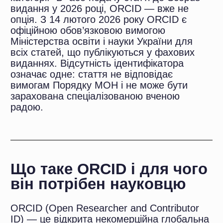
Що таке ORCID і для чого
він потрібен науковцю
https://orcid.org/0000-0002-XXXX-
XXXX
ORCID (Open Researcher and Contributor
ID) — це відкрита некомерційна глобальна
система, що надає кожному досліднику
унікальний 16-значний цифровий
ідентифікатор формату:
. Це постійний «цифровий паспорт»
науковця, який не змінюється при зміні
прізвища, місця роботи чи наукового
напряму.
Головна мета ORCID — усунути плутанину
між науковцями з однаковими або схожими
іменами, запобігти дублюванню публікацій
та помилкам у приписуванні цитувань.
Коректне цитування всіх публікацій
Що дає ORCID науковцю:
— статті не «губляться» в
пошукових системах;