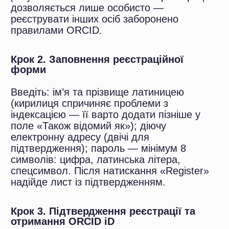
«Works» та «Affiliations».
Профіль ORCID вказуйте у кожній
заявці на грант та у полі системи
подачі рукопису.
Що важливо не пропустити:
Типові помилки
науковців при роботі з