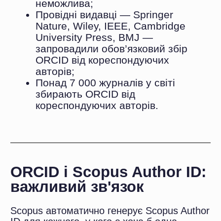
Крок 1. Перехід на сайт та початок
реєстрації
Перейдіть за адресою:
. Сайт не має
повноцінного українського інтерфейсу, але
функція автоматичного перекладу
браузера (Chrome, Firefox) забезпечує
розуміння всіх полів. Важливо: реєстрація
дозволяється лише особисто —
реєструвати інших осіб заборонено
правилами ORCID.
Крок 2. Заповнення реєстраційної
форми
Введіть: ім’я та прізвище латиницею
(кирилиця спричиняє проблеми з
індексацією — її варто додати пізніше у
поле «Також відомий як»); діючу
електронну адресу (двічі для
підтвердження); пароль — мінімум 8
символів: цифра, латинська літера,
спецсимвол. Після натискання «Register»