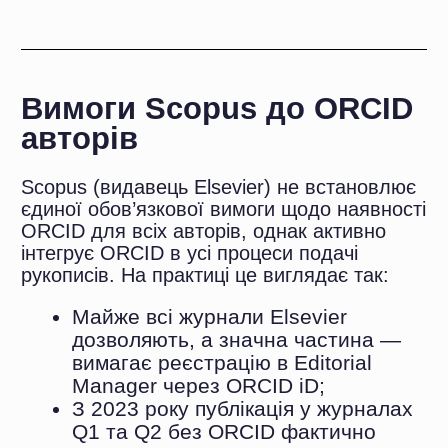
Як виглядає
Це призводить до:
профіль науковця у Scopus: що
перевіряє комісія при захисті
Детально про те, як виглядає профіль
науковця у Scopus і що перевіряє комісія
при захисті, читайте тут:
.
Покрокова інструкція
реєстрації ORCID у 2026
https://orcid.org/register
році
Реєстрація займає не більше 10 хвилин.
Нижче — чіткий порядок дій без зайвих
деталей.