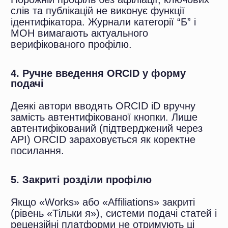
Три прості висновки:
Якщо ви ще не маєте ORCID —
зареєструйтесь сьогодні. Це
займає 10 хвилин і є