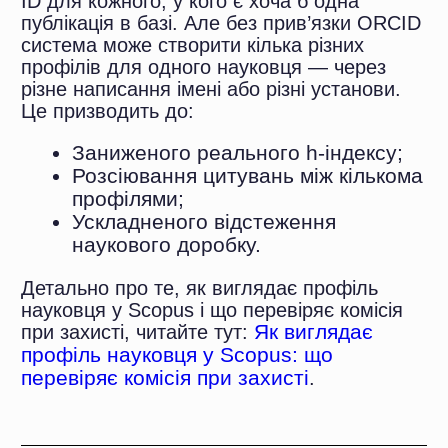
надійде лист із підтвердженням.
Крок 3. Підтвердження реєстрації та
отримання ORCID iD
Перейдіть за посиланням із листа. Без
підтвердження доступ до всіх функцій буде
обмежено. Ваш ORCID iD
відображатиметься у лівій частині профілю
під іменем.
Крок 4. Заповнення профілю
Заповніть: «Також відомий як» — варіанти
написання імені (кирилиця,
транслітерація); афіліацію (місце роботи/
навчання) — обов’язково для верифікації у
МОН; країну та ключові слова наукових
інтересів; біографію та відомості про
освіту.
Крок 5. Прив'язка публікацій через
«Search & Link»