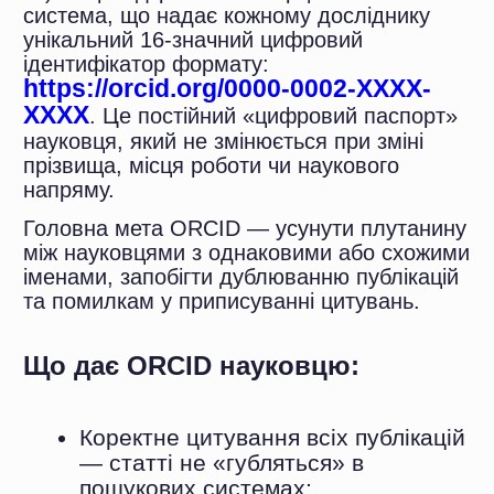
Єдиний агрегатор наукових
здобутків: публікації, гранти,
афіліації в одному реєстрі;
Можливість подавати статті до
престижних міжнародних видань;
Зв’язок із профілями Scopus Author
ID та Web of Science ResearcherID;
Участь у міжнародних рейтингах та
грантових конкурсах.
Реєстрація безкоштовна для фізичних осіб.
Станом на 2025 рік спільнота ORCID
нараховує понад 10,6 мільйона активно
залучених дослідників із 192 країн та 1 492
організації-члени.
Офіційна позиція МОН
України: ORCID як