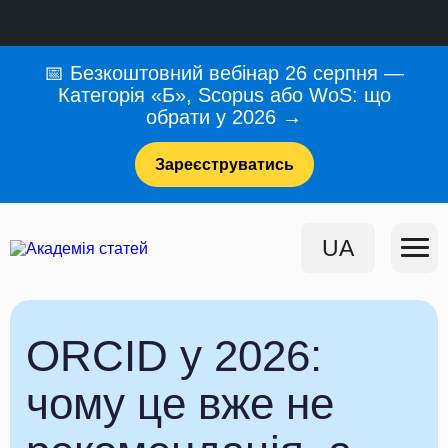
📅 Безкоштовний вебінар 26 серпня —
Категорія «Б», Scopus або WoS: що
обрати у 2026 →
Зареєструватись
UA
ORCID у 2026:
чому це вже не