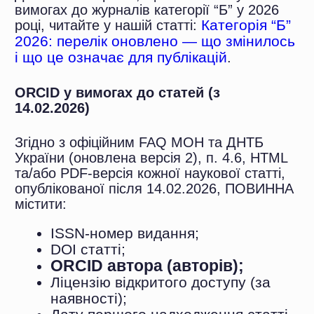
вимог Порядку для журналів категорії Б.
Видання зобов’язані перевіряти наявність
та актуальність ORCID iD кожного автора
перед публікацією. Журнали без
відповідного цифрового оформлення
ризикують втратити статус фахового при
щорічному моніторингу МОН.
Вимоги Scopus до ORCID
Майже всі журнали Elsevier
авторів
дозволяють, а значна частина —
вимагає реєстрацію в Editorial
Scopus (видавець Elsevier) не встановлює
Manager через ORCID iD;
єдиної обов’язкової вимоги щодо наявності
З 2023 року публікація у журналах
ORCID для всіх авторів, однак активно
Q1 та Q2 без ORCID фактично
інтегрує ORCID в усі процеси подачі
неможлива;
рукописів. На практиці це виглядає так:
Провідні видавці — Springer
Nature, Wiley, IEEE, Cambridge
University Press, BMJ —
запровадили обов’язковий збір
ORCID від кореспондуючих
авторів;
Понад 7 000 журналів у світі