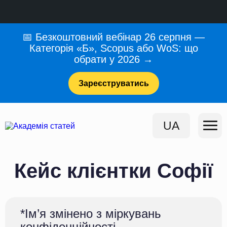
📅 Безкоштовний вебінар 26 серпня —
Категорія «Б», Scopus або WoS: що
обрати у 2026 →
Зареєструватись
UA
Кейс клієнтки Софії
*Ім’я змінено з міркувань
конфіденційності.