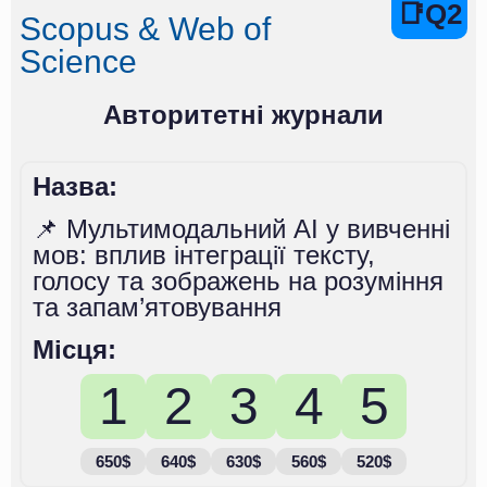
📑Q2
Scopus & Web of
Science
Авторитетні журнали
Назва:
📌 Мультимодальний AI у вивченні
мов: вплив інтеграції тексту,
голосу та зображень на розуміння
та запам’ятовування
Місця:
1
2
3
4
5
650$
640$
630$
560$
520$