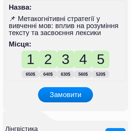
Назва:
📌 Метакогнітивні стратегії у
вивченні мов: вплив на розуміння
тексту та засвоєння лексики
Місця:
1
2
3
4
5
650$
640$
630$
560$
520$
Замовити
Лінгвістика