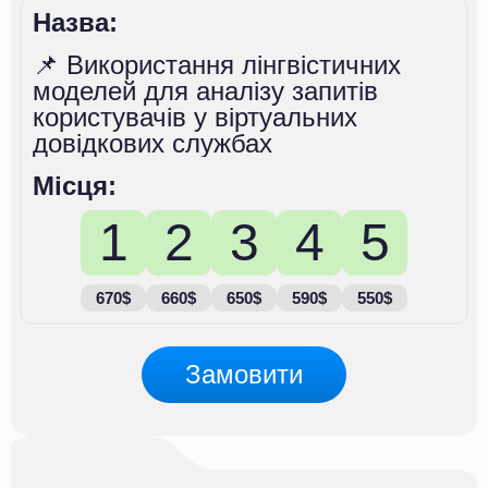
Назва:
📌 Використання лінгвістичних
моделей для аналізу запитів
користувачів у віртуальних
довідкових службах
Місця:
1
2
3
4
5
670$
660$
650$
590$
550$
Замовити