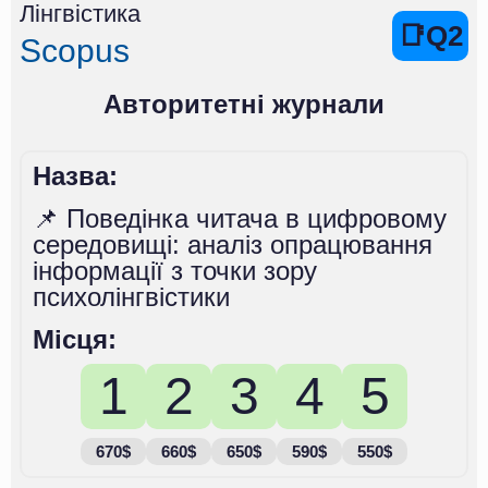
Лінгвістика
📑Q2
Scopus
Авторитетні журнали
Назва:
📌 Поведінка читача в цифровому
середовищі: аналіз опрацювання
інформації з точки зору
психолінгвістики
Місця:
1
2
3
4
5
670$
660$
650$
590$
550$