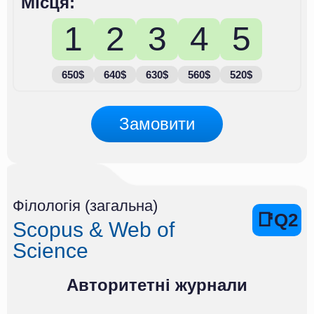
Місця:
1
2
3
4
5
650$
640$
630$
560$
520$
Замовити
Філологія (загальна)
📑Q2
Scopus & Web of
Science
Авторитетні журнали