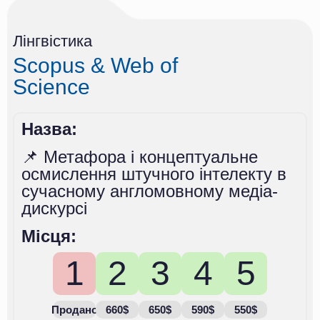
Лінгвістика
Scopus & Web of
Science
Назва:
📌 Метафора і концептуальне
осмислення штучного інтелекту в
сучасному англомовному медіа-
дискурсі
Місця:
1
2
3
4
5
Продано
660$
650$
590$
550$