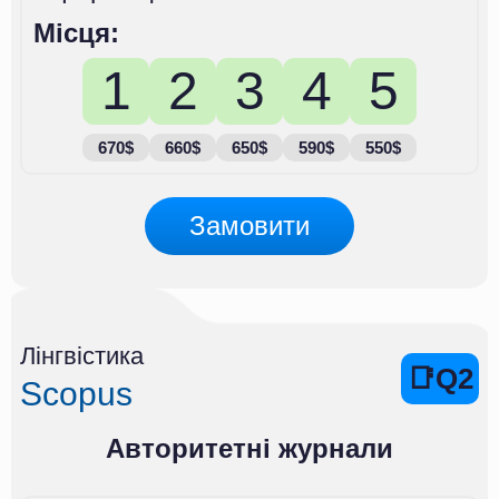
Місця:
1
2
3
4
5
670$
660$
650$
590$
550$
Замовити
Лінгвістика
📑Q2
Scopus
Авторитетні журнали