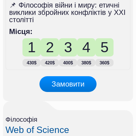
📌 Філософія війни і миру: етичні
виклики збройних конфліктів у XXI
столітті
Місця:
1
2
3
4
5
430$
420$
400$
380$
360$
Замовити
Філософія
Web of Science