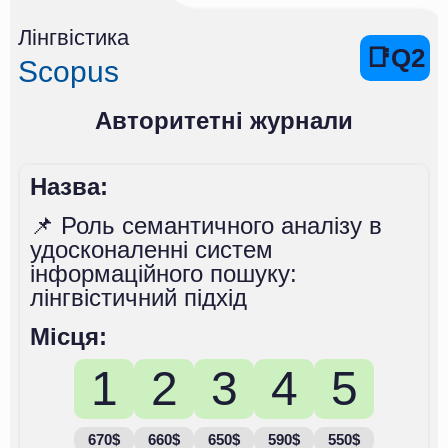
Лінгвістика
📑Q2
Scopus
Авторитетні журнали
Назва:
📌 Роль семантичного аналізу в
удосконаленні систем
інформаційного пошуку:
лінгвістичний підхід
Місця:
1
2
3
4
5
670$
660$
650$
590$
550$