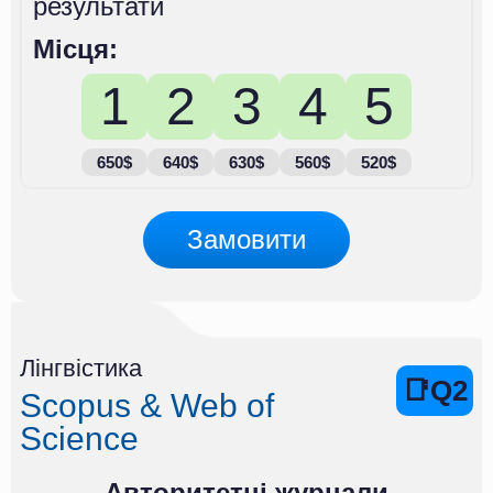
результати
Місця:
1
2
3
4
5
650$
640$
630$
560$
520$
Замовити
Лінгвістика
📑Q2
Scopus & Web of
Science
Авторитетні журнали