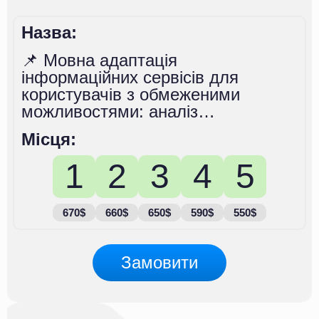
Назва:
📌 Мовна адаптація
інформаційних сервісів для
користувачів з обмеженими
можливостями: аналіз
ефективності стратегій
Місця:
1
2
3
4
5
670$
660$
650$
590$
550$
Замовити