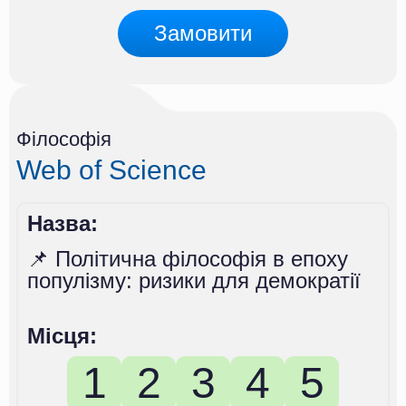
Замовити
Філософія
Web of Science
Назва:
📌 Політична філософія в епоху
популізму: ризики для демократії
Місця:
1
2
3
4
5