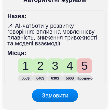
Назва:
📌 AI-чатботи у розвитку
говоріння: вплив на мовленнєву
плавність, зниження тривожності
та моделі взаємодії
Місця:
1
2
3
4
5
650$
640$
630$
560$
Продано
Замовити