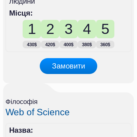
людини
Місця:
1
2
3
4
5
430$
420$
400$
380$
360$
Замовити
Філософія
Web of Science
Назва: