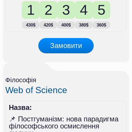
1
2
3
4
5
430$
420$
400$
380$
360$
Замовити
Філософія
Web of Science
Назва:
📌 Постгуманізм: нова парадигма
філософського осмислення