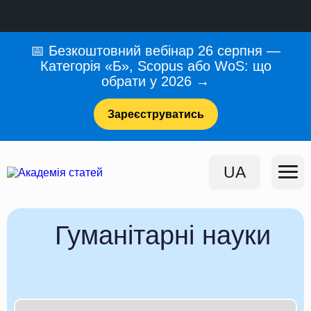
📅 Безкоштовний вебінар 26 серпня —
Категорія «Б», Scopus або WoS: що
обрати у 2026 →
Зареєструватись
UA
Гуманітарні науки