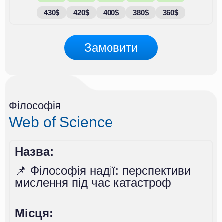
430$
420$
400$
380$
360$
Замовити
Філософія
Web of Science
Назва:
📌 Філософія надії: перспективи
мислення під час катастроф
Місця: