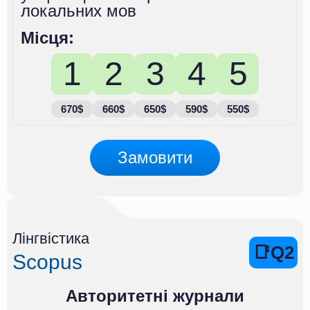
локальних мов
Місця:
1
2
3
4
5
670$
660$
650$
590$
550$
Замовити
Лінгвістика
📑Q2
Scopus
Авторитетні журнали