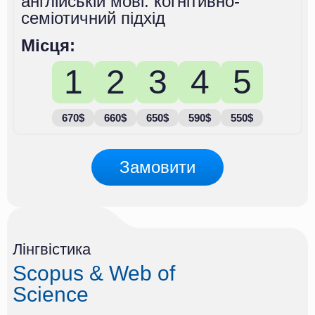
англійській мові: когнітивно-
семіотичний підхід
Місця:
1
2
3
4
5
670$
660$
650$
590$
550$
Замовити
Лінгвістика
Scopus & Web of
Science