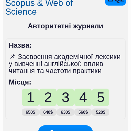
Scopus & Web of
Science
Авторитетні журнали
Назва:
📌 Засвоєння академічної лексики
у вивченні англійської: вплив
читання та частоти практики
Місця:
1
2
3
4
5
650$
640$
630$
560$
520$