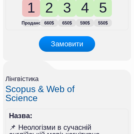
1
2
3
4
5
Продано
660$
650$
590$
550$
Замовити
Лінгвістика
Scopus & Web of
Science
Назва:
📌 Неологізми в сучасній