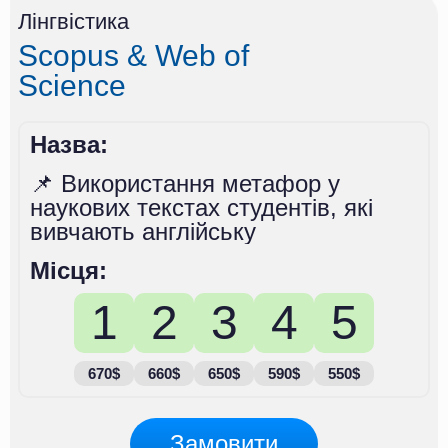
Лінгвістика
Scopus & Web of
Science
Назва:
📌 Використання метафор у
наукових текстах студентів, які
вивчають англійську
Місця:
1
2
3
4
5
670$
660$
650$
590$
550$
Замовити