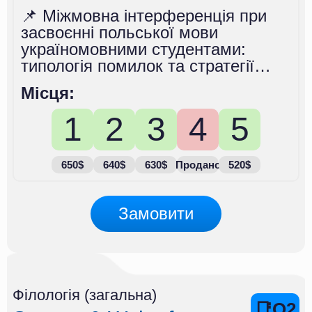
📌 Міжмовна інтерференція при
засвоєнні польської мови
україномовними студентами:
типологія помилок та стратегії
корекції
Місця:
1
2
3
4
5
650$
640$
630$
Продано
520$
Замовити
Філологія (загальна)
📑Q2