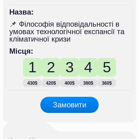
Назва:
📌 Філософія відповідальності в
умовах технологічної експансії та
кліматичної кризи
Місця:
1
2
3
4
5
430$
420$
400$
380$
360$
Замовити