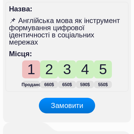
Назва:
📌 Англійська мова як інструмент
формування цифрової
ідентичності в соціальних
мережах
Місця:
1
2
3
4
5
Продано
660$
650$
590$
550$
Замовити