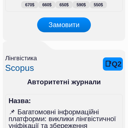
670$
660$
650$
590$
550$
Замовити
Лінгвістика
📑Q2
Scopus
Авторитетні журнали
Назва:
📌 Багатомовні інформаційні
платформи: виклики лінгвістичної
уніфікації та збереження